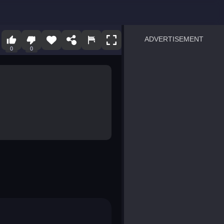
ADVERTISEMENT
0
0
sprunki
Blocky Blast!
smash it
notice the difference
temple run 2
spot the differences
silly sky
pirate heroes sea battles
market sort
super match find all pairs
roper
sausage flip
save the fish
zombie hunter survival
shape shifting race
nuts and bolts screw puzzl
8 ball billiards classic
ball racing 3d
block puzzle adventure
blumgi slime
breakoid
bricks breaker
bubble pop! puzzle game 
conquer us
uard
zombie plague
craft conflict
tampede
basket blitz
triple goods sort
bubble fall
tower bubble
pop jewels
pop the towers
candy pop blast
tiles hop
smash colors
dancing road
master chess