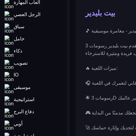
ألعاب المهارة
بيت بليدير
الرجل العصي
سباق
خامل
استعد لمزيج مثير من الحركة والإيقاع في عالم نيون. يقدم بيت بليدير رسومات 3D مذهلة وتألق نيون عصري، مما يخلق تجربة
ذكاء
تصويب
🔥 ميزات اللعبة:
IO
غاني لتغمرك في اللعبة
موسيقى
 ينير عالمك
استراتيجية
دفاع البرج
جعلك مدمنًا من البداية
أوبي
ات لتحديك وإثارة حماسك
لعبة لوحية