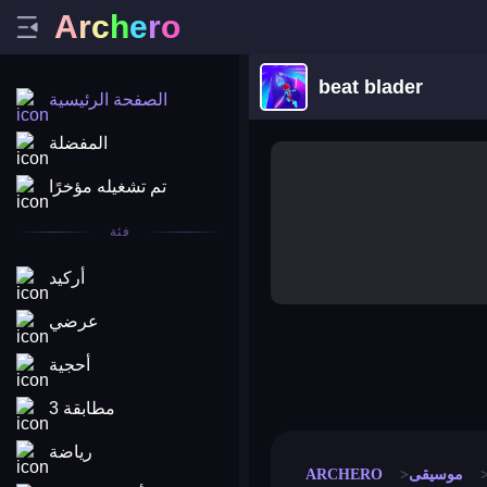
A
r
c
h
e
r
o
beat blader
الصفحة الرئيسية
المفضلة
تم تشغيله مؤخرًا
فئة
أركيد
عرضي
أحجية
merge coin
fat to fit
stack defence
craft conf
مطابقة 3
رياضة
موسيقى
ARCHERO