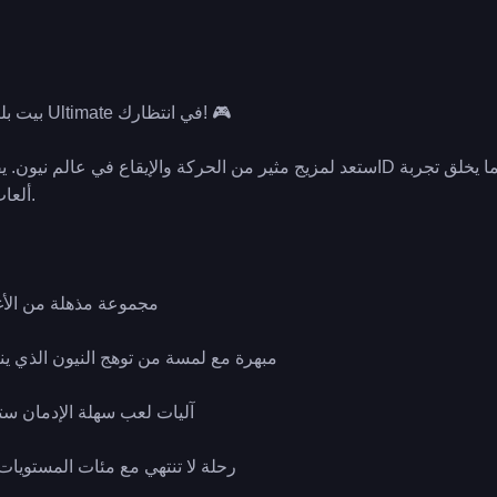
🎵 بيت بليدير - مغامرة موسيقية Ultimate في انتظارك! 🎮
ألعاب فريدة ومثيرة للاسترخاء.
🎧 مجموعة مذهلة من الأ
🌟 رسومات 3D مبهرة مع لمسة من توهج النيون الذي
🎮 آليات لعب سهلة الإدمان ست
🚀 رحلة لا تنتهي مع مئات المستوي