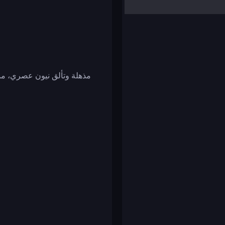
yalla ludo
reversi
klondike solitaire