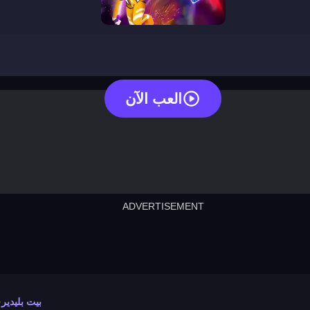
beat blader
العب الآن
ADVERTISEMENT
cut the rope
neon tower
crown g
lict
subway surfers
rabbit samurai
rodeo s
بيت بليدير