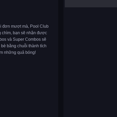
yalla ludo
reversi
klondike solitaire
hơi đơn mượt mà, Pool Club
ng chìm, bạn sẽ nhận được
ombos và Super Combos sẽ
 bè bằng chuỗi thành tích
hìm những quả bóng!