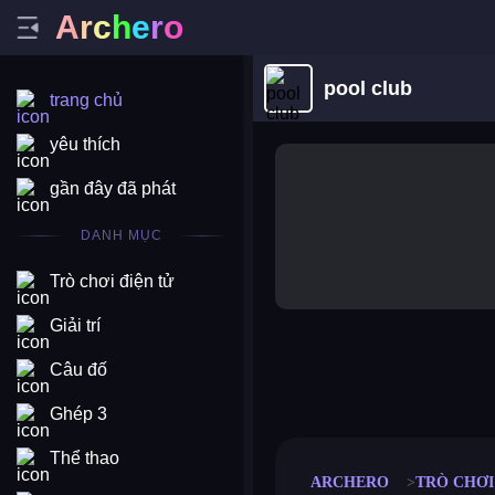
A
r
c
h
e
r
o
pool club
trang chủ
yêu thích
gần đây đã phát
DANH MỤC
Trò chơi điện tử
Giải trí
Câu đố
merge coin
fat to fit
stack defence
craft conf
Ghép 3
Thể thao
ARCHERO
TRÒ CHƠI