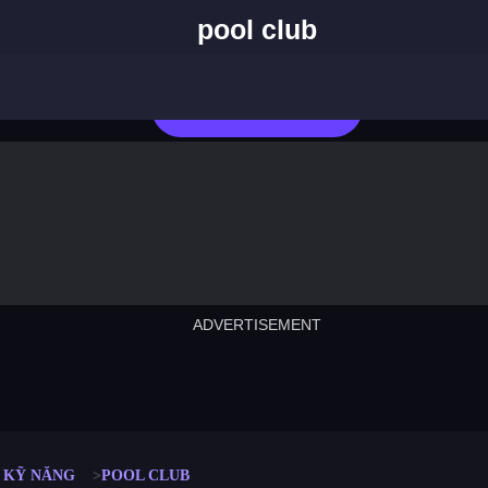
pool club
Chơi Ngay
ADVERTISEMENT
cut the rope
neon tower
crown g
lict
subway surfers
rabbit samurai
rodeo s
 KỸ NĂNG
POOL CLUB