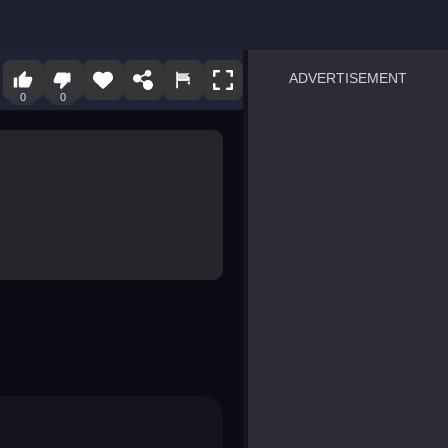
ADVERTISEMENT
0
0
sprunki
Blocky Blast!
smash it
notice the difference
temple run 2
spot the differences
silly sky
pirate heroes sea battles
market sort
super match find all pairs
roper
sausage flip
save the fish
zombie hunter survival
shape shifting race
nuts and bolts screw puzzl
8 ball billiards classic
ball racing 3d
block puzzle adventure
blumgi slime
breakoid
bricks breaker
bubble pop! puzzle game 
conquer us
uard
zombie plague
craft conflict
tampede
basket blitz
triple goods sort
bubble fall
tower bubble
pop jewels
pop the towers
candy pop blast
tiles hop
smash colors
dancing road
master chess