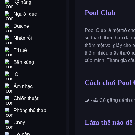
Kỹ năng
Pool Club
Người que
Đua xe
Pool Club là một trò c
sẽ thách thức bạn đánh
Nhàn rỗi
thêm một vài giây cho 
Trí tuệ
thêm nhiều giây thưởng
của mình. Tham gia câu 
Bắn súng
IO
Cách chơi Pool
Âm nhạc
Chiến thuật
🧩 - 🕹️ Cố gắng đánh c
Phòng thủ tháp
Làm thế nào để 
Obby
Cờ bàn