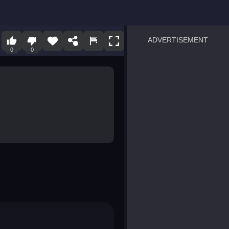
ADVERTISEMENT
0
0
sprunki
Blocky Blast!
smash it
notice the difference
temple run 2
spot the differences
silly sky
pirate heroes sea battles
market sort
super match find all pairs
roper
sausage flip
save the fish
zombie hunter survival
shape shifting race
nuts and bolts screw puzzl
8 ball billiards classic
ball racing 3d
block puzzle adventure
blumgi slime
breakoid
bricks breaker
bubble pop! puzzle game 
conquer us
uard
zombie plague
craft conflict
tampede
basket blitz
triple goods sort
bubble fall
tower bubble
pop jewels
pop the towers
candy pop blast
tiles hop
smash colors
dancing road
master chess