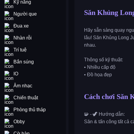
Kỹ năng
Săn Khủng Long
Người que
Đua xe
Hãy sẵn sàng quay ngượ
lâu! Săn Khủng Long Ju
Nhàn rỗi
nhau.
Trí tuệ
Thông số kỹ thuật:
Bắn súng
• Nhiều cấp độ
IO
• Đồ họa đẹp
Âm nhạc
Cách chơi Săn 
Chiến thuật
Phòng thủ tháp
🧩 - 🦖 Hướng dẫn:
Obby
Săn & tấn công tất cả c
Cờ bàn