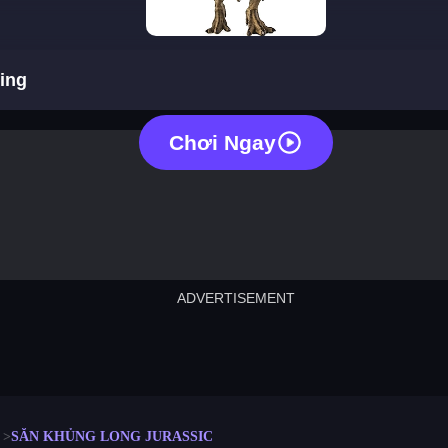
jurassic dino hunting
ting
Chơi Ngay
ADVERTISEMENT
cut the rope
neon tower
crown g
lict
subway surfers
rabbit samurai
rodeo s
SĂN KHỦNG LONG JURASSIC