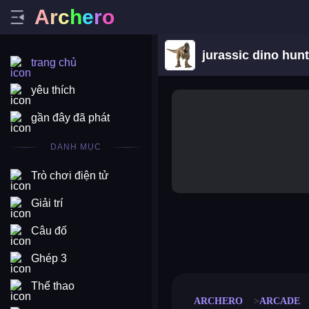
A
r
c
h
e
r
o
jurassic dino hun
trang chủ
yêu thích
gần đây đã phát
DANH MỤC
Trò chơi điện tử
Giải trí
Câu đố
merge coin
fat to fit
stack defence
craft conf
Ghép 3
Thể thao
ARCHERO
ARCADE