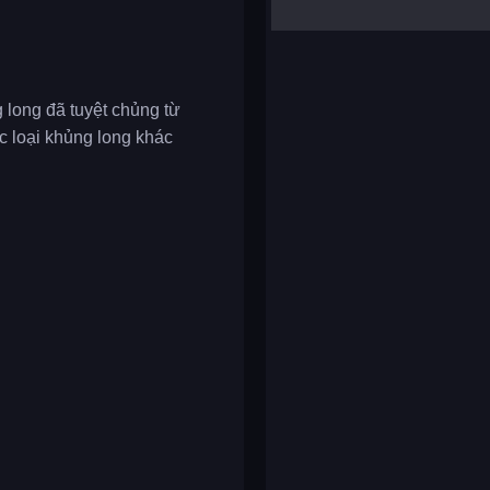
yalla ludo
reversi
klondike solitaire
long đã tuyệt chủng từ
c loại khủng long khác