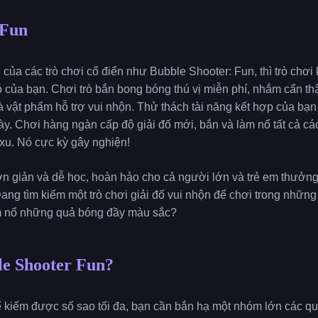
 Fun
 của các trò chơi cổ điển như Bubble Shooter: Fun, thì trò chơ
ó của bạn. Chơi trò bắn bong bóng thú vị miễn phí, nhắm cẩn th
 vật phẩm hỗ trợ vui nhộn. Thử thách tài năng kết hợp của bạn 
này. Chơi hàng ngàn cấp độ giải đố mới, bắn và làm nổ tất cả c
 xu. Nó cực kỳ gây nghiện!
n giản và dễ học, hoàn hảo cho cả người lớn và trẻ em thưởng
ang tìm kiếm một trò chơi giải đố vui nhộn để chơi trong những
àm nổ những quả bóng đầy màu sắc?
le Shooter Fun?
Để kiếm được số sao tối đa, bạn cần bắn hạ một nhóm lớn các qu