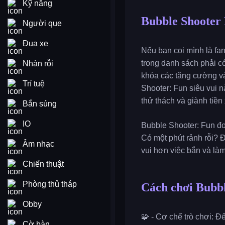
Kỹ năng
Bubble Shooter
Người que
Đua xe
Nếu bạn coi mình là fan
trong danh sách phải c
Nhàn rỗi
khóa các tăng cường và
Trí tuệ
Shooter: Fun siêu vui 
thử thách và giành tiền
Bắn súng
IO
Bubble Shooter: Fun đơ
Có một phút rảnh rỗi? Đ
Âm nhạc
vui hơn việc bắn và l
Chiến thuật
Phòng thủ tháp
Cách chơi Bubb
Obby
🧩 - Cơ chế trò chơi: 
Cờ bàn