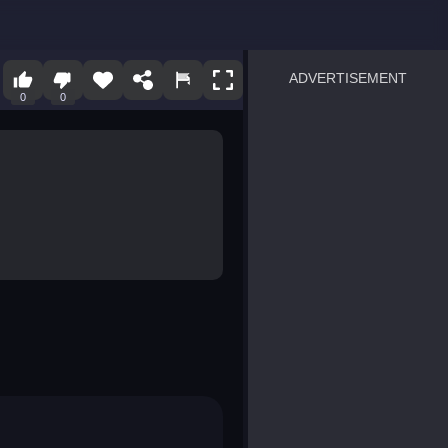
ADVERTISEMENT
0
0
sprunki
Blocky Blast!
smash it
notice the difference
temple run 2
spot the differences
silly sky
pirate heroes sea battles
market sort
super match find all pairs
roper
sausage flip
save the fish
zombie hunter survival
shape shifting race
nuts and bolts screw puzzl
8 ball billiards classic
ball racing 3d
block puzzle adventure
blumgi slime
breakoid
bricks breaker
bubble pop! puzzle game 
conquer us
uard
zombie plague
craft conflict
tampede
basket blitz
triple goods sort
bubble fall
tower bubble
pop jewels
pop the towers
candy pop blast
tiles hop
smash colors
dancing road
master chess