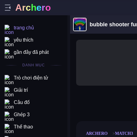
A
r
c
h
e
r
o
bubble shooter fu
trang chủ
yêu thích
gần đây đã phát
DANH MỤC
Trò chơi điện tử
Giải trí
Câu đố
merge coin
fat to fit
stack defence
craft conf
Ghép 3
Thể thao
ARCHERO
MATCH3