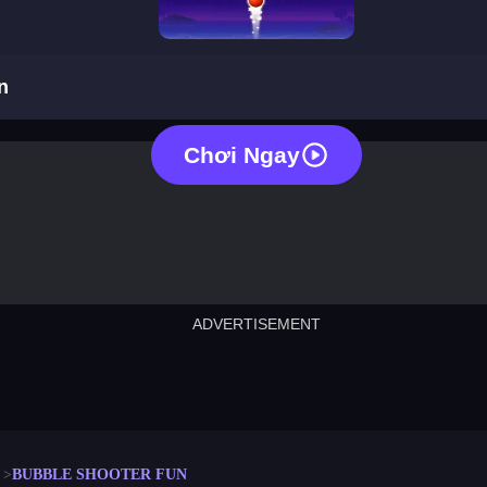
bubble shooter fun
n
Chơi Ngay
ADVERTISEMENT
cut the rope
neon tower
crown g
lict
subway surfers
rabbit samurai
rodeo s
BUBBLE SHOOTER FUN