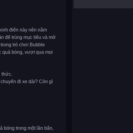
yalla ludo
reversi
klondike solitaire
i kinh điển này nên nằm
ận để trúng mục tiêu và mở
trong trò chơi Bubble
ác quả bóng, vượt qua mọi
 thức.
 chuyến đi xe dài? Còn gì
ả bóng trong một lần bắn,