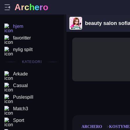
A
r
c
h
e
r
o
beauty salon sofi
hjem
favoritter
nylig spilt
KATEGORI
Arkade
Casual
Puslespill
merge coin
fat to fit
stack defence
craft conf
Match3
Sport
ARCHERO
KOSTYME