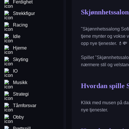
Ferdighet
Skjønnhetssalon
Strekkfigur
Racing
"Skjønnhetssalong Sofia
tjene mynter og vokse vi
Idle
opp nye tjenester. 💄💸
Hjerne
Spillet "Skjønnhetssalon
Skyting
nærmere stil og velstan
IO
Musikk
Hvordan spille 
Strategi
Klikk med musen på dat
Tårnforsvar
nye tjenester.
Obby
Brettspill