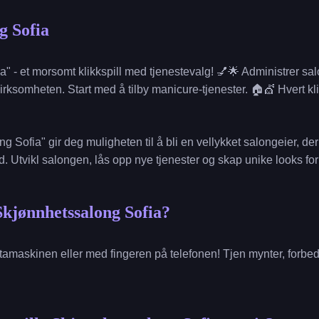
g Sofia
" - et morsomt klikkspill med tjenestevalg! 💅🌟 Administrer sal
rksomheten. Start med å tilby manicure-tjenester. 🏠💇 Hvert kli
g Sofia" gir deg muligheten til å bli en vellykket salongeier, der
d. Utvikl salongen, lås opp nye tjenester og skap unike looks fo
Skjønnhetssalong Sofia?
amaskinen eller med fingeren på telefonen! Tjen mynter, forbed