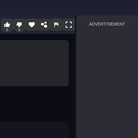
ADVERTISEMENT
0
0
sprunki
Blocky Blast!
smash it
notice the difference
temple run 2
spot the differences
silly sky
pirate heroes sea battles
market sort
super match find all pairs
roper
sausage flip
save the fish
zombie hunter survival
shape shifting race
nuts and bolts screw puzzl
8 ball billiards classic
ball racing 3d
block puzzle adventure
blumgi slime
breakoid
bricks breaker
bubble pop! puzzle game 
conquer us
uard
zombie plague
craft conflict
tampede
basket blitz
triple goods sort
bubble fall
tower bubble
pop jewels
pop the towers
candy pop blast
tiles hop
smash colors
dancing road
master chess