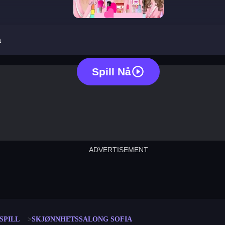
beauty salon sofia
a
Spill Nå
ADVERTISEMENT
cut the rope
neon tower
crown g
lict
subway surfers
rabbit samurai
rodeo s
SPILL
SKJØNNHETSSALONG SOFIA