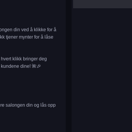
yalla ludo
reversi
klondike solitaire
ongen din ved å klikke for å
kk tjener mynter for å låse
 hvert klikk bringer deg
r kundene dine! 🌺🎉
re salongen din og lås opp