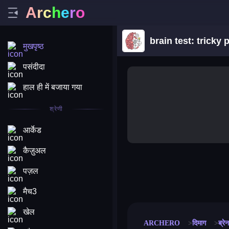
A
r
c
h
e
r
o
brain test: tricky 
मुखपृष्ठ
पसंदीदा
हाल ही में बजाया गया
श्रेणी
आर्केड
कैज़ुअल
पज़ल
merge coin
fat to fit
stack defence
craft conf
मैच3
खेल
ARCHERO
दिमाग
ब्रे