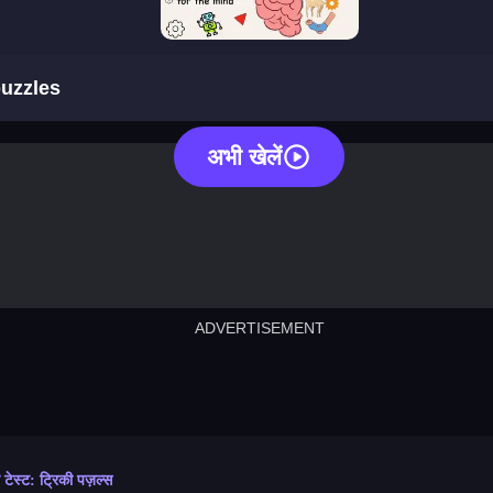
brain test: tricky puzzles
puzzles
अभी खेलें
ADVERTISEMENT
cut the rope
neon tower
crown g
lict
subway surfers
rabbit samurai
rodeo s
न टेस्ट: ट्रिकी पज़ल्स