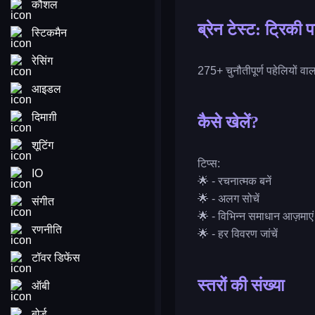
कौशल
ब्रेन टेस्ट: ट्रिकी 
स्टिकमैन
रेसिंग
275+ चुनौतीपूर्ण पहेलियों व
आइडल
दिमाग़ी
कैसे खेलें?
शूटिंग
टिप्स:
IO
🌟 - रचनात्मक बनें
🌟 - अलग सोचें
संगीत
🌟 - विभिन्न समाधान आज़माएं
रणनीति
🌟 - हर विवरण जांचें
टॉवर डिफेंस
स्तरों की संख्या
ऑबी
बोर्ड