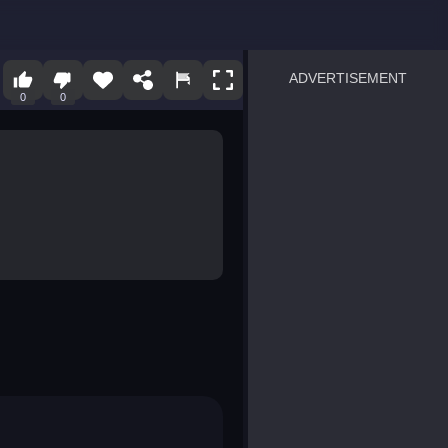
ADVERTISEMENT
0
0
sprunki
Blocky Blast!
smash it
notice the difference
temple run 2
spot the differences
silly sky
pirate heroes sea battles
market sort
super match find all pairs
roper
sausage flip
save the fish
zombie hunter survival
shape shifting race
nuts and bolts screw puzzl
8 ball billiards classic
ball racing 3d
block puzzle adventure
blumgi slime
breakoid
bricks breaker
bubble pop! puzzle game 
conquer us
uard
zombie plague
craft conflict
tampede
basket blitz
triple goods sort
bubble fall
tower bubble
pop jewels
pop the towers
candy pop blast
tiles hop
smash colors
dancing road
master chess