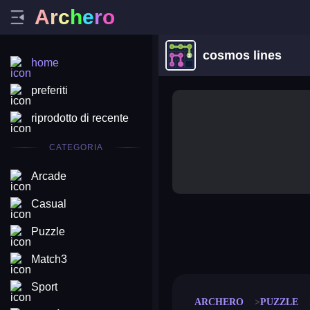
A
r
c
h
e
r
o
cosmos lines
home
preferiti
riprodotto di recente
CATEGORIA
Arcade
Casual
Puzzle
merge coin
fat to fit
stack defence
craft conf
Match3
Sport
ARCHERO
PUZZLE