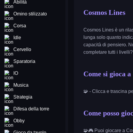
Abilità
Cosmos Lines
Omino stilizzato
Corsa
Cosmos Lines è un rilas
lunga solo quanto indica
Idle
capacità di pensiero. N
Cervello
completare tutti i livelli?
Sparatoria
Come si gioca a
IO
Musica
🧩 - Clicca e trascina pe
Strategia
Difesa della torre
Come posso gioc
Obby
🧩🎮 Puoi giocare a Co
Gioco da tavolo