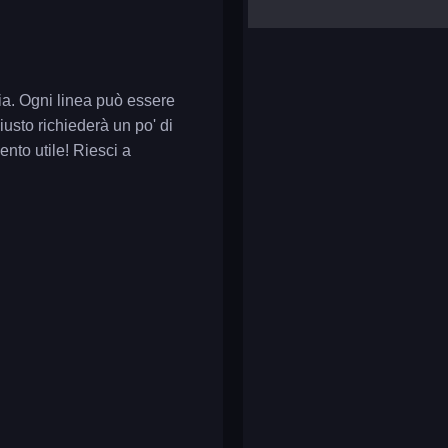
yalla ludo
reversi
klondike solitaire
lia. Ogni linea può essere
iusto richiederà un po' di
nto utile! Riesci a