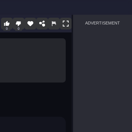
ADVERTISEMENT
0
0
sprunki
Blocky Blast!
smash it
notice the difference
temple run 2
spot the differences
silly sky
pirate heroes sea battles
market sort
super match find all pairs
roper
sausage flip
save the fish
zombie hunter survival
shape shifting race
nuts and bolts screw puzzl
8 ball billiards classic
ball racing 3d
block puzzle adventure
blumgi slime
breakoid
bricks breaker
bubble pop! puzzle game 
conquer us
uard
zombie plague
craft conflict
tampede
basket blitz
triple goods sort
bubble fall
tower bubble
pop jewels
pop the towers
candy pop blast
tiles hop
smash colors
dancing road
master chess