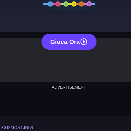
cosmos lines
Gioca Ora
ADVERTISEMENT
cut the rope
neon tower
crown g
lict
subway surfers
rabbit samurai
rodeo s
COSMOS LINES