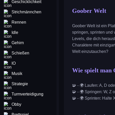
Geschicklichkeit
Goober Welt
Strichmännchen
Rennen
Goober Welt ist ein Pla
springen, sprinten und 
Idle
Levels, die dich heraus
Gehirn
Charaktere mit einzigar
Welt einzutauchen?
Schießen
IO
Wie spielt man
Musik
Strategie
🧩 - 🌍 Laufen: A, D ode
🧩 - 🌍 Springen: W, Z 
Turmverteidigung
🧩 - 🌍 Sprinten: Halte 
Obby
Brettspiel