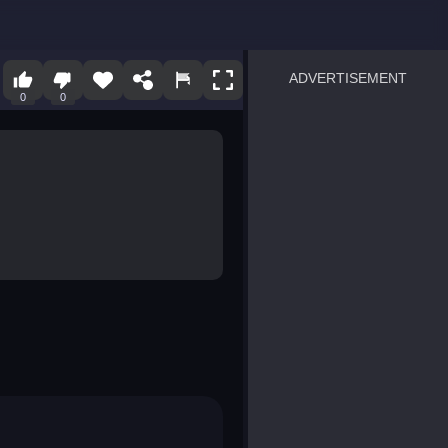
ADVERTISEMENT
0
0
sprunki
Blocky Blast!
smash it
notice the difference
temple run 2
spot the differences
silly sky
pirate heroes sea battles
market sort
super match find all pairs
roper
sausage flip
save the fish
zombie hunter survival
shape shifting race
nuts and bolts screw puzzl
8 ball billiards classic
ball racing 3d
block puzzle adventure
blumgi slime
breakoid
bricks breaker
bubble pop! puzzle game 
conquer us
uard
zombie plague
craft conflict
tampede
basket blitz
triple goods sort
bubble fall
tower bubble
pop jewels
pop the towers
candy pop blast
tiles hop
smash colors
dancing road
master chess