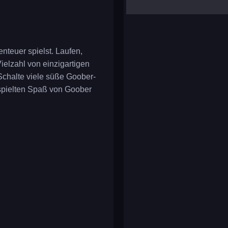
yalla ludo
reversi
klondike solitaire
nteuer spielst. Laufen,
ielzahl von einzigartigen
Schalte viele süße Goober-
erspielten Spaß von Goober