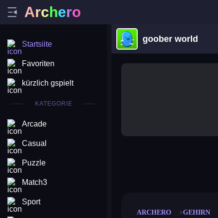
A
r
c
h
e
r
o
goober world
Startsiite
Favoriten
kürzlich gspielt
KATEGORIE
Arcade
Casual
Puzzle
merge coin
fat to fit
stack defence
craft conf
Match3
Sport
ARCHERO
GEHIRN