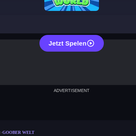
goober world
Jetzt Spelen
ADVERTISEMENT
cut the rope
neon tower
crown g
lict
subway surfers
rabbit samurai
rodeo s
GOOBER WELT