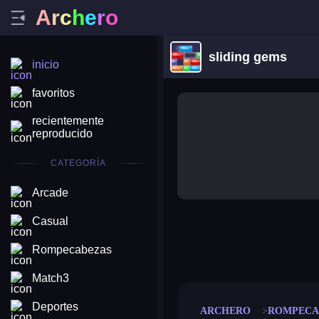
A
r
c
h
e
r
o
sliding gems
inicio
favoritos
recientemente
reproducido
CATEGORÍA
Arcade
Casual
merge coin
fat to fit
Rompecabezas
stack defence
craft conf
Match3
Deportes
ARCHERO
ROMPECA