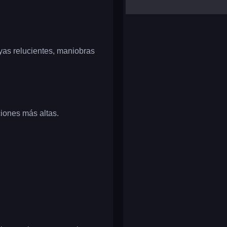
yalla ludo
reversi
klondike solitaire
yas relucientes, maniobras
ciones más altas.