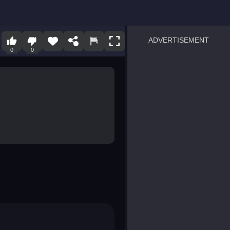
ADVERTISEMENT
0
0
sprunki
Blocky Blast!
smash it
notice the difference
temple run 2
spot the differences
silly sky
pirate heroes sea battles
market sort
super match find all pairs
roper
sausage flip
save the fish
zombie hunter survival
shape shifting race
nuts and bolts screw puzzl
8 ball billiards classic
ball racing 3d
block puzzle adventure
blumgi slime
breakoid
bricks breaker
bubble pop! puzzle game 
conquer us
uard
zombie plague
craft conflict
tampede
basket blitz
triple goods sort
bubble fall
tower bubble
pop jewels
pop the towers
candy pop blast
tiles hop
smash colors
dancing road
master chess