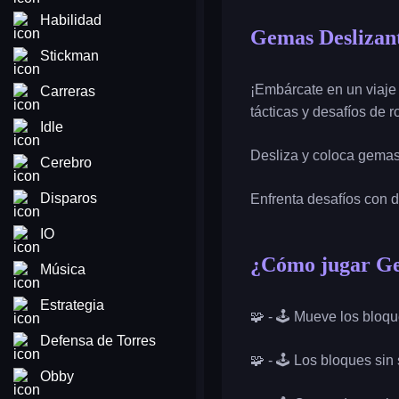
Habilidad
Gemas Deslizan
Stickman
¡Embárcate en un viaje
Carreras
tácticas y desafíos de 
Idle
Desliza y coloca gemas
Cerebro
Disparos
Enfrenta desafíos con d
IO
¿Cómo jugar Ge
Música
Estrategia
🧩 - 🕹️ Mueve los bloq
Defensa de Torres
🧩 - 🕹️ Los bloques si
Obby