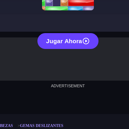
sliding gems
Jugar Ahora
ADVERTISEMENT
cut the rope
neon tower
crown g
lict
subway surfers
rabbit samurai
rodeo s
BEZAS
GEMAS DESLIZANTES