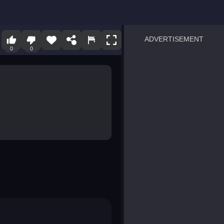
ADVERTISEMENT
0
0
sprunki
Blocky Blast!
smash it
notice the difference
temple run 2
spot the differences
silly sky
pirate heroes sea battles
market sort
super match find all pairs
roper
sausage flip
save the fish
zombie hunter survival
shape shifting race
nuts and bolts screw puzzl
8 ball billiards classic
ball racing 3d
block puzzle adventure
blumgi slime
breakoid
bricks breaker
bubble pop! puzzle game 
conquer us
uard
zombie plague
craft conflict
tampede
basket blitz
triple goods sort
bubble fall
tower bubble
pop jewels
pop the towers
candy pop blast
tiles hop
smash colors
dancing road
master chess