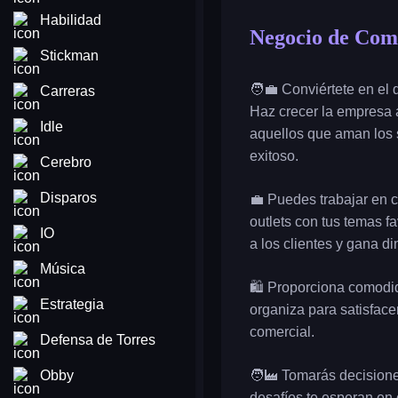
Habilidad
Negocio de Com
Stickman
🧑‍💼 Conviértete en el
Carreras
Haz crecer la empresa 
Idle
aquellos que aman los 
exitoso.
Cerebro
Disparos
💼 Puedes trabajar en c
outlets con tus temas fa
IO
a los clientes y gana di
Música
🛍️ Proporciona comodid
Estrategia
organiza para satisface
comercial.
Defensa de Torres
Obby
🧑‍🏭 Tomarás decisione
desafíos te esperan en 