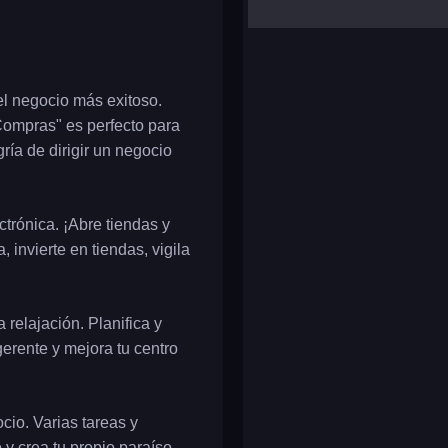
yalla ludo
reversi
klondike solitaire
 el negocio más exitoso.
Compras" es perfecto para
ía de dirigir un negocio
ctrónica. ¡Abre tiendas y
 invierte en tiendas, vigila
relajación. Planifica y
erente y mejora tu centro
cio. Varias tareas y
y crea tu propio paraíso