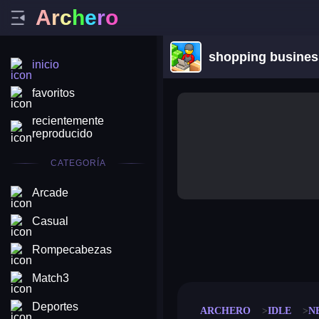
A
r
c
h
e
r
o
shopping busines
inicio
favoritos
recientemente
reproducido
CATEGORÍA
Arcade
Casual
merge coin
fat to fit
Rompecabezas
stack defence
craft conf
Match3
Deportes
ARCHERO
IDLE
N