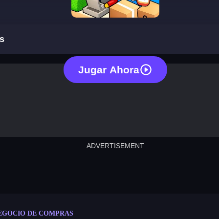
shopping business
s
Jugar Ahora
ADVERTISEMENT
cut the rope
neon tower
crown g
lict
subway surfers
rabbit samurai
rodeo s
EGOCIO DE COMPRAS