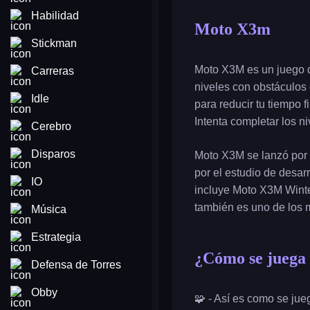
Habilidad
Moto X3m
Stickman
Moto X3M es un juego de
Carreras
niveles con obstáculos 
Idle
para reducir tu tiempo 
Intenta completar los n
Cerebro
Disparos
Moto X3M se lanzó por 
por el estudio de desa
IO
incluye Moto X3M Winte
también es uno de los 
Música
Estrategia
¿Cómo se jueg
Defensa de Torres
Obby
🧩 - Así es como se ju