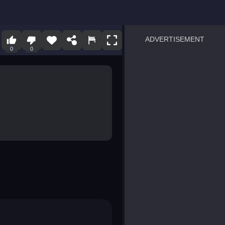
ADVERTISEMENT
0
0
sprunki
Blocky Blast!
smash it
notice the difference
temple run 2
spot the differences
silly sky
pirate heroes sea battles
market sort
super match find all pairs
roper
sausage flip
save the fish
zombie hunter survival
shape shifting race
nuts and bolts screw puzzl
8 ball billiards classic
ball racing 3d
block puzzle adventure
blumgi slime
breakoid
bricks breaker
bubble pop! puzzle game 
conquer us
uard
zombie plague
craft conflict
tampede
basket blitz
triple goods sort
bubble fall
tower bubble
pop jewels
pop the towers
candy pop blast
tiles hop
smash colors
dancing road
master chess