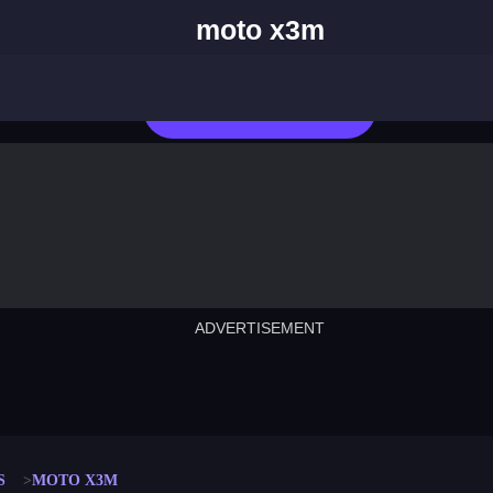
moto x3m
Jugar Ahora
ADVERTISEMENT
cut the rope
neon tower
crown g
lict
subway surfers
rabbit samurai
rodeo s
S
MOTO X3M