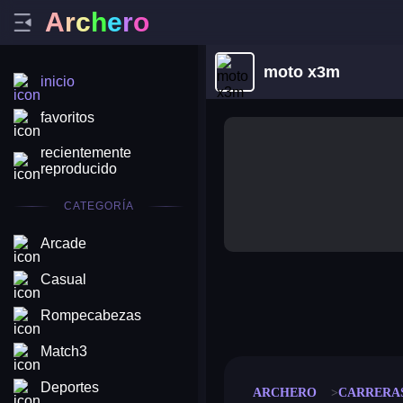
A
r
c
h
e
r
o
moto x3m
inicio
favoritos
recientemente
reproducido
CATEGORÍA
Arcade
Casual
merge coin
fat to fit
Rompecabezas
stack defence
craft conf
Match3
Deportes
ARCHERO
CARRERA