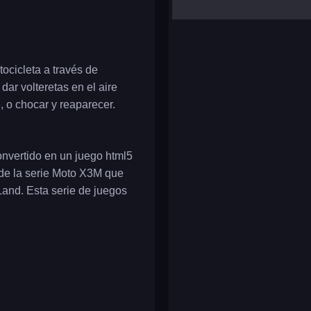
yalla ludo
reversi
klondike solitaire
ocicleta a través de
ar volteretas en el aire
, o chocar y reaparecer.
nvertido en un juego html5
 de la serie Moto X3M que
and. Esta serie de juegos