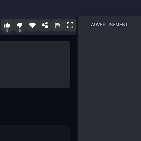
ADVERTISEMENT
0
0
sprunki
Blocky Blast!
smash it
notice the difference
temple run 2
spot the differences
silly sky
pirate heroes sea battles
market sort
super match find all pairs
roper
sausage flip
save the fish
zombie hunter survival
shape shifting race
nuts and bolts screw puzzl
8 ball billiards classic
ball racing 3d
block puzzle adventure
blumgi slime
breakoid
bricks breaker
bubble pop! puzzle game 
conquer us
uard
zombie plague
craft conflict
tampede
basket blitz
triple goods sort
bubble fall
tower bubble
pop jewels
pop the towers
candy pop blast
tiles hop
smash colors
dancing road
master chess