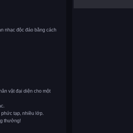
yalla ludo
reversi
klondike solitaire
bản nhạc độc đáo bằng cách
ân vật đại diện cho một
ạc.
 phức tạp, nhiều lớp.
ng thưởng!