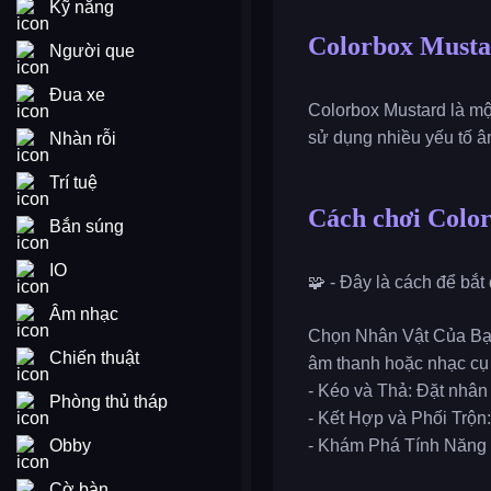
Kỹ năng
Colorbox Must
Người que
Đua xe
Colorbox Mustard là m
sử dụng nhiều yếu tố â
Nhàn rỗi
Trí tuệ
Cách chơi Colo
Bắn súng
IO
🧩 - Đây là cách để bắt
Âm nhạc
Chọn Nhân Vật Của Bạn:
Chiến thuật
âm thanh hoặc nhạc cụ
- Kéo và Thả: Đặt nhân
Phòng thủ tháp
- Kết Hợp và Phối Trộn
Obby
- Khám Phá Tính Năng Ẩ
Cờ bàn