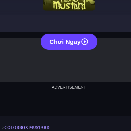
colorbox mustard
Chơi Ngay
ADVERTISEMENT
cut the rope
neon tower
crown g
lict
subway surfers
rabbit samurai
rodeo s
COLORBOX MUSTARD