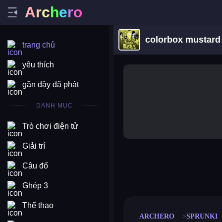
A
r
c
h
e
r
o
colorbox mustard
trang chủ
yêu thích
gần đây đã phát
DANH MỤC
Trò chơi điện tử
Giải trí
Câu đố
merge coin
fat to fit
stack defence
craft conf
Ghép 3
Thể thao
ARCHERO
SPRUNKI